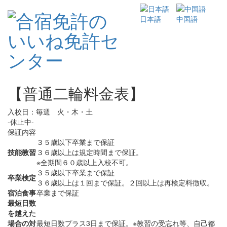
日本語
中国語
【普通二輪料金表】
入校日：毎週 火・木・土
-休止中-
保証内容
３５歳以下卒業まで保証
技能教習
３６歳以上は規定時間まで保証。
※全期間６０歳以上入校不可。
３５歳以下卒業まで保証
卒業検定
３６歳以上は１回まで保証。２回以上は再検定料徴収。
宿泊食事
卒業まで保証
最短日数
を越えた
場合の対
最短日数プラス3日まで保証。※教習の受忘れ等、自己都