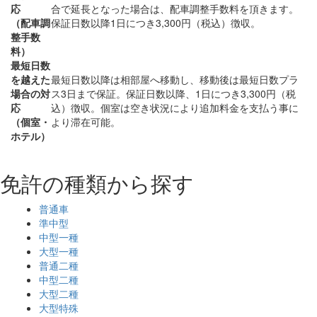
応
合で延長となった場合は、配車調整手数料を頂きます。
（配車調
保証日数以降1日につき3,300円（税込）徴収。
整手数
料）
最短日数
を越えた
最短日数以降は相部屋へ移動し、移動後は最短日数プラ
場合の対
ス3日まで保証。保証日数以降、1日につき3,300円（税
応
込）徴収。個室は空き状況により追加料金を支払う事に
（個室・
より滞在可能。
ホテル）
免許の種類から探す
普通車
準中型
中型一種
大型一種
普通二種
中型二種
大型二種
大型特殊