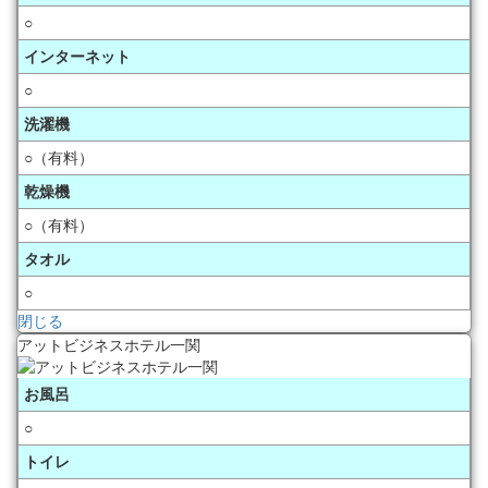
○
インターネット
○
洗濯機
○（有料）
乾燥機
○（有料）
タオル
○
閉じる
アットビジネスホテル一関
お風呂
○
トイレ