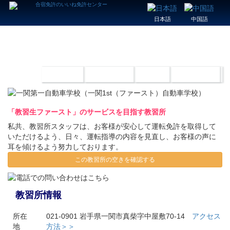
日本語
中国語
一関第一自動車学校[一関ファースト（1st）自動車学校]
（岩手県）
教習所TOP
合宿教習料金
宿泊施設
アクセス方法
「教習生ファースト」のサービスを目指す教習所
私共、教習所スタッフは、お客様が安心して運転免許を取得して
いただけるよう、日々、運転指導の内容を見直し、お客様の声に
耳を傾けるよう努力しております。
この教習所の空きを確認する
教習所情報
所在
021-0901 岩手県一関市真柴字中屋敷70-14
アクセス
地
方法＞＞