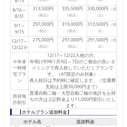
8/15
313,500円
335,500円
330,000円
8/16～
8/31
297,000円
319,000円
313,500円
9/1～
9/15
275,000円
297,000円
291,500円
12/17～
12/22※
12/17～12/22入校の方。
※年末
年明けR9年1月4日～7日のご都合の良いタ
一時帰
イミングで再入校していただくプランで
宅プラ
す。（AT限定のみ対象）
ン
再入校日は予約時に確定します。（交通費
支給は上限30,000円まで）
普通自動二輪・大型自動二輪の免許をお持
所持免
ちの方は上記料金より11,000円割引いたし
許割引
ます。
【ホテルプラン追加料金】
ホテル名
追加料金