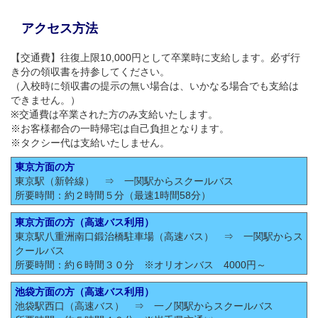
アクセス方法
【交通費】往復上限10,000円として卒業時に支給します。必ず行
き分の領収書を持参してください。
（入校時に領収書の提示の無い場合は、いかなる場合でも支給は
できません。）
※交通費は卒業された方のみ支給いたします。
※お客様都合の一時帰宅は自己負担となります。
※タクシー代は支給いたしません。
東京方面の方
東京駅（新幹線） ⇒ 一関駅からスクールバス
所要時間：約２時間５分（最速1時間58分）
東京方面の方（高速バス利用）
東京駅八重洲南口鍛治橋駐車場（高速バス） ⇒ 一関駅からス
クールバス
所要時間：約６時間３０分 ※オリオンバス 4000円～
池袋方面の方（高速バス利用）
池袋駅西口（高速バス） ⇒ 一ノ関駅からスクールバス