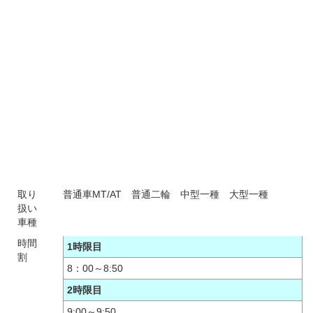
取り
普通車MT/AT
普通二輪
中型一種
大型一種
扱い
車種
時間
1時限目
割
8：00～8:50
2時限目
9:00～9:50