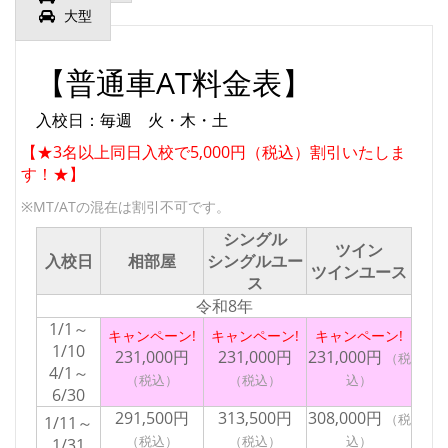
大型
【普通車AT料金表】
入校日：毎週 火・木・土
【★3名以上同日入校で5,000円（税込）割引いたしま
す！★】
※MT/ATの混在は割引不可です。
シングル
ツイン
入校日
相部屋
シングルユー
ツインユース
ス
令和8年
1/1～
キャンペーン!
キャンペーン!
キャンペーン!
1/10
231,000円
231,000円
231,000円
4/1～
6/30
291,500円
313,500円
308,000円
1/11～
1/31