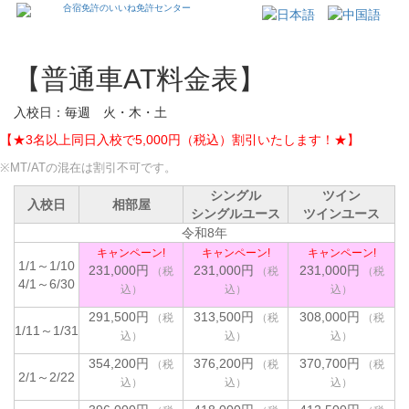
日本語
中国語
【普通車AT料金表】
入校日：毎週 火・木・土
【★3名以上同日入校で5,000円（税込）割引いたします！★】
※MT/ATの混在は割引不可です。
シングル
ツイン
入校日
相部屋
シングルユース
ツインユース
令和8年
キャンペーン!
キャンペーン!
キャンペーン!
1/1～1/10
231,000円
231,000円
231,000円
4/1～6/30
291,500円
313,500円
308,000円
1/11～1/31
354,200円
376,200円
370,700円
2/1～2/22