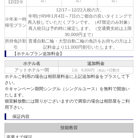
12/22※
12/17～12/22入校の方。
年明けR9年1月4日～7日のご都合の良いタイミングで
※年末一時
再入校していただくプランです。（AT限定のみ対象）
帰宅プラン
再入校日は予約時に確定します。（交通費支給は上限
30,000円まで）
所持免許割
普通自動二輪・大型自動二輪の免許をお持ちの方は上
引
記料金より11,000円割引いたします。
【ホテルプラン追加料金】
ホテル名
追加料金
アットホテル一関
1泊 6,600円
×日数分
（税込)
ホテルご利用の場合は相部屋料金に上記追加料金をプラスして下
さい。
※キャンペーン期間シングル（シングルユース）を無料で開放い
たします。
個室解放数には限りがございますので満室の場合は相部屋をご利
用下さい。
保証内容
技能教習
卒業まで保証