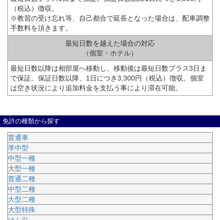
（税込）徴収。
※教習の受け忘れ等、自己都合で延長となった場合は、配車調整
手数料を頂きます。
最短日数を越えた場合の対応
（個室・ホテル）
最短日数以降は相部屋へ移動し、移動後は最短日数プラス3日ま
で保証。保証日数以降、1日につき3,300円（税込）徴収。個室
は空き状況により追加料金を支払う事により滞在可能。
免許の種類から探す
普通車
準中型
中型一種
大型一種
普通二種
中型二種
大型二種
大型特殊