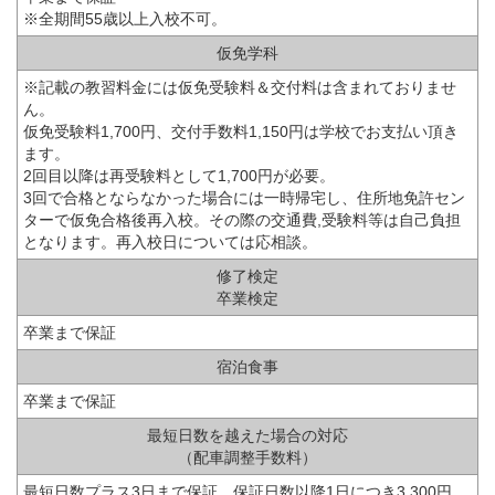
※全期間55歳以上入校不可。
仮免学科
※記載の教習料金には仮免受験料＆交付料は含まれておりませ
ん。
仮免受験料1,700円、交付手数料1,150円は学校でお支払い頂き
ます。
2回目以降は再受験料として1,700円が必要。
3回で合格とならなかった場合には一時帰宅し、住所地免許セン
ターで仮免合格後再入校。その際の交通費,受験料等は自己負担
となります。再入校日については応相談。
修了検定
卒業検定
卒業まで保証
宿泊食事
卒業まで保証
最短日数を越えた場合の対応
（配車調整手数料）
最短日数プラス3日まで保証。保証日数以降1日につき3,300円