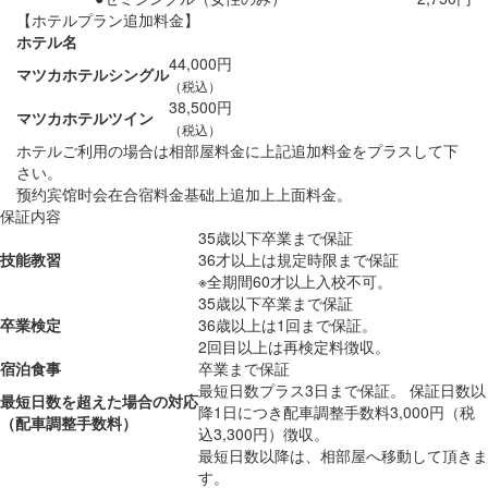
【ホテルプラン追加料金】
ホテル名
44,000円
マツカホテルシングル
（税込）
38,500円
マツカホテルツイン
（税込）
ホテルご利用の場合は相部屋料金に上記追加料金をプラスして下
さい。
预约宾馆时会在合宿料金基础上追加上上面料金。
保証内容
35歳以下卒業まで保証
技能教習
36才以上は規定時限まで保証
※全期間60才以上入校不可。
35歳以下卒業まで保証
卒業検定
36歳以上は1回まで保証。
2回目以上は再検定料徴収。
宿泊食事
卒業まで保証
最短日数プラス3日まで保証。 保証日数以
最短日数を超えた場合の対応
降1日につき配車調整手数料3,000円（税
（配車調整手数料）
込3,300円）徴収。
最短日数以降は、相部屋へ移動して頂きま
す。