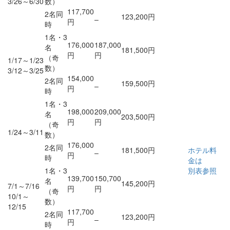
3/26～6/30
数）
117,700
2名同
123,200円
–
円
時
1名・3
176,000
187,000
名
181,500円
円
円
（奇
1/17～1/23
数）
3/12～3/25
154,000
2名同
159,500円
–
円
時
1名・3
198,000
209,000
名
203,500円
円
円
（奇
1/24～3/11
数）
176,000
2名同
181,500円
ホテル料
–
円
時
金は
1名・3
別表参照
139,700
150,700
名
145,200円
7/1～7/16
円
円
（奇
10/1～
数）
12/15
117,700
2名同
123,200円
–
円
時