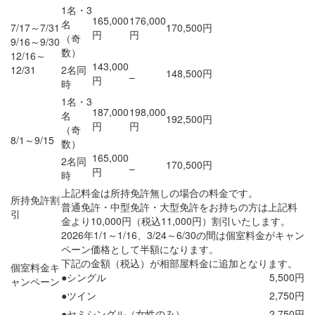
1名・3
165,000
176,000
名
7/17～7/31
170,500円
円
円
（奇
9/16～9/30
数）
12/16～
143,000
12/31
2名同
148,500円
–
円
時
1名・3
187,000
198,000
名
192,500円
円
円
（奇
8/1～9/15
数）
165,000
2名同
170,500円
–
円
時
上記料金は所持免許無しの場合の料金です。
所持免許割
普通免許・中型免許・大型免許をお持ちの方は上記料
引
金より10,000円（税込11,000円）割引いたします。
2026年1/1～1/16、3/24～6/30の間は個室料金がキャン
ペーン価格として半額になります。
下記の金額（税込）が相部屋料金に追加となります。
個室料金キ
●シングル
5,500円
ャンペーン
●ツイン
2,750円
●セミシングル（女性のみ）
2,750円