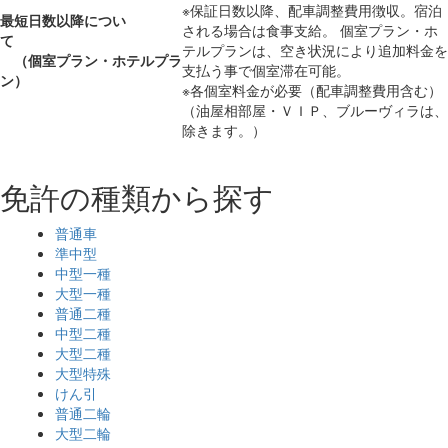
※保証日数以降、配車調整費用徴収。宿泊
最短日数以降につい
される場合は食事支給。 個室プラン・ホ
て
テルプランは、空き状況により追加料金を
（個室プラン・ホテルプラ
支払う事で個室滞在可能。
ン）
※各個室料金が必要（配車調整費用含む）
（油屋相部屋・ＶＩＰ、ブルーヴィラは、
除きます。）
免許の種類から探す
普通車
準中型
中型一種
大型一種
普通二種
中型二種
大型二種
大型特殊
けん引
普通二輪
大型二輪