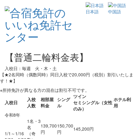
日本語
中国語
【普通二輪料金表】
入校日：毎週 火・木・土
【★2名同時（偶数同時）同日入校で20,000円（税別）割引いたしま
す！★】
※所持免許が異なる方の混在は割引不可です。
ツイン
入校
相部屋
シング
ホテル利
入校日
セミシングル（女性
人数
料金
ル
用
のみ）
令和8年
1名・3
139,700
150,700
名
145,200円
円
円
1/1～1/16
（奇