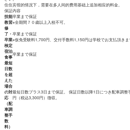
住住宾馆的情况下，需要在多人间的费用基础上追加相应的料金。
保証内容
技能
卒業まで保証
教習
※全期間７０歳以上入校不可。
修
了・
卒業まで保証
卒業
※仮免受験料1,700円、交付手数料1,150円は学校でお支払頂き
検定
宿泊
卒業まで保証
食事
最短
日数
を超
えた
場合
の対
最短日数プラス3日まで保証。 保証日数以降1日につき配車調整手数
応
円（税込3,300円）徴収。
（配
車調
整手
数
料）