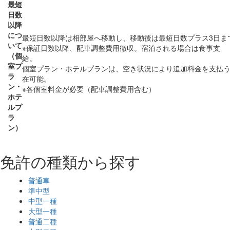
最短
日数
以降
につ
最短日数以降は相部屋へ移動し、移動後は最短日数プラス3日
いて
※保証日数以降、配車調整費用徴収。宿泊される場合は食事支
（個
給
室プ
個室プラン・ホテルプランは、空き状況により追加料金を支払
ラ
在可能。
ン・
※各個室料金が必要（配車調整費用含む）
ホテ
ルプ
ラ
ン）
免許の種類から探す
普通車
準中型
中型一種
大型一種
普通二種