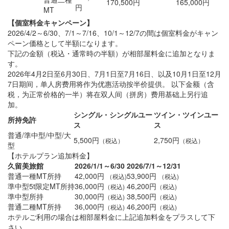
170,500円
165,000円
円
MT
【個室料金キャンペーン】
2026/4/2～6/30、7/1～7/16、10/1～12/7の間は個室料金がキャン
ペーン価格として半額になります。
下記の金額（税込・通常時の半額）が相部屋料金に追加となりま
す。
2026年4月2日至6月30日、7月1日至7月16日、以及10月1日至12月
7日期间，单人房费用将作为优惠活动按半价提供。 以下金额（含
税，为正常价格的一半）将在双人间（拼房）费用基础上另行追
加。
シングル・シングルユー
ツイン・ツインユー
所持免許
ス
ス
普通/準中型/中型/大
5,500円
2,750円
（税込）
（税込）
型
【ホテルプラン追加料金】
久留美旅館
2026/1/1～6/30
2026/7/1～12/31
普通一種MT所持
42,000円
53,900円
（税込)
（税込)
準中型5t限定MT所持
36,000円
46,200円
（税込)
（税込)
準中型所持
30,000円
38,500円
（税込)
（税込)
普通二種MT所持
36,000円
46,200円
（税込)
（税込)
ホテルご利用の場合は相部屋料金に上記追加料金をプラスして下
さい。