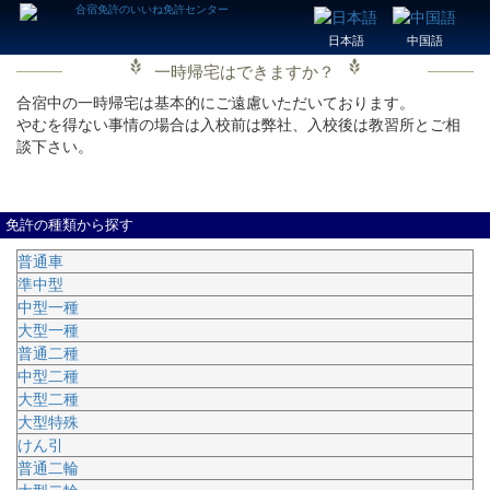
日本語
中国語
一時帰宅はできますか？
合宿中の一時帰宅は基本的にご遠慮いただいております。
やむを得ない事情の場合は入校前は弊社、入校後は教習所とご相
談下さい。
免許の種類から探す
普通車
準中型
中型一種
大型一種
普通二種
中型二種
大型二種
大型特殊
けん引
普通二輪