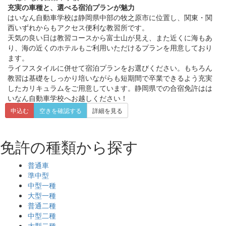
充実の車種と、選べる宿泊プランが魅力
はいなん自動車学校は静岡県中部の牧之原市に位置し、関東・関
西いずれからもアクセス便利な教習所です。
天気の良い日は教習コースから富士山が見え、また近くに海もあ
り、海の近くのホテルもご利用いただけるプランを用意しており
ます。
ライフスタイルに併せて宿泊プランをお選びください。もちろん
教習は基礎をしっかり培いながらも短期間で卒業できるよう充実
したカリキュラムをご用意しています。静岡県での合宿免許はは
いなん自動車学校へお越しください！
申込む
空きを確認する
詳細を見る
免許の種類から探す
普通車
準中型
中型一種
大型一種
普通二種
中型二種
大型二種