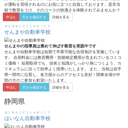
が運転を習得されるのにお役に立つと自負しております。是非当
校で教習をうけ、そのコースの快適さを体験されてみませんか？
申込む
空きを確認する
詳細を見る
せんまやじどうしゃがっこう
せんまや自動車学校
せんまやの指導員は褒めて伸ばす教習を実践中です
せんまや自動車学校は短期で卒業可能な合宿免許を実施していま
す。 合宿料金には教習費用・技能検定費用が含まれているコミコ
ミ価格！ 短期取得でも、技術と知識がしっかり身につくよう、カ
リキュラムに沿って効率よく指導いたします。 また、当校は岩手
県一関市に位置し、各方面からのアクセスも良好！関東全域や中
部の方のご参加も歓迎いたします。
申込む
空きを確認する
詳細を見る
静岡県
はいなんじどうしゃがっこう
はいなん自動車学校