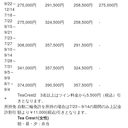
9/22～
275,000円
291,500円
258,500円
275,000円
12/14
7/18～
7/22
275,000円
324,500円
258,500円
-
9/15～
9/21
7/23～
7/27
308,000円
357,500円
291,500円
-
9/10～
9/14
7/28～
7/31
341,000円
357,500円
324,500円
-
9/5～
9/9
8/1～
374,000円
390,500円
357,500円
-
9/4
TeaCrest2 3名以上はツイン料金から5,500円（税込）引
※
きとなります。
所持免
自動二輪免許を所持の場合は7/23～9/14の期間のみ上記金
許割引
額より￥11,000(税込)引きとなります。
Tea Crest1(女性)
朝・昼・夕：弁当