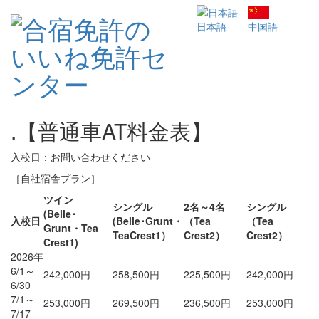
日本語
中国語
.【普通車AT料金表】
入校日：お問い合わせください
［自社宿舎プラン］
ツイン
シングル
2名～4名
シングル
(Belle･
入校日
(Belle･Grunt・
（Tea
（Tea
Grunt・Tea
TeaCrest1）
Crest2）
Crest2）
Crest1)
2026年
6/1～
242,000円
258,500円
225,500円
242,000円
6/30
7/1～
253,000円
269,500円
236,500円
253,000円
7/17