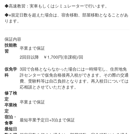
◆高速教習：実車もしくはシミュレーターで行います。
◆※規定日数を超えた場合は、宿舎移動、部屋移動となることがあ
ります。
保証内容
技能教
卒業まで保証
習
2回目以降 ￥1,700円(非課税)/回
仮免学
3回で合格とならなかった場合には一時帰宅し、住所地免
科
許センターで仮免合格後再入校ができます。その際の交通
費、受験料等は自己負担となります。再入校日については
応相談とさせていただきます。
修了検
定
卒業まで保証
卒業検
定
宿泊・
最短卒業予定日+3泊まで保証
食事
最短日