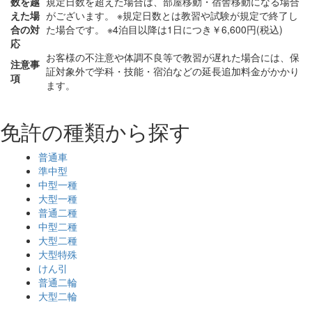
数を越
規定日数を超えた場合は、部屋移動・宿舎移動になる場合
えた場
がございます。 ※規定日数とは教習や試験が規定で終了し
合の対
た場合です。 ※4泊目以降は1日につき￥6,600円(税込)
応
お客様の不注意や体調不良等で教習が遅れた場合には、保
注意事
証対象外で学科・技能・宿泊などの延長追加料金がかかり
項
ます。
免許の種類から探す
普通車
準中型
中型一種
大型一種
普通二種
中型二種
大型二種
大型特殊
けん引
普通二輪
大型二輪