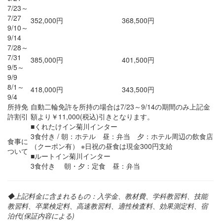
7/23～
7/27
352,000円
368,500円
9/10～
9/14
7/28～
7/31
385,000円
401,500円
9/5～
9/9
8/1～
418,000円
343,500円
9/4
所持免
自動二輪免許を所持の場合は7/23～9/14の期間のみ上記金
許割引
額より￥11,000(税込)引きとなります。
■
くれたけイン菊川インター
3食付き / 朝：ホテル 昼：弁当 夕：ホテル周辺の飲食店
食事に
（クーポン有） ※日祝の昼食は現金300円支給
ついて
■ルートイン菊川インター
3食付き 朝・夕：定食 昼：弁当
◆上記料金に含まれるもの：入学金、教材費、学科教習料、技能
教習料、卒業検定料、高速教習料、適性検査料、効果測定料、宿
泊代(保証内容による)