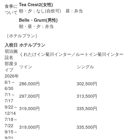
Tea Crest2(女性)
食事に
朝・夕：なし(自炊可) 昼：弁当
ついて
Belle・Grunt(男性)
朝・昼・夕：弁当
［ホテルプラン］
入校日
ホテルプラン
宿泊施
くれたけイン菊川インター／ルートイン菊川インター
設名
部屋タ
ツイン
シングル
イプ
2026年
6/1～
286,000円
302,500円
6/30
7/1～
297,000円
313,500円
7/17
9/22～
319,000円
335,500円
12/14
7/18～
7/22
319,000円
335,500円
9/15～
9/21